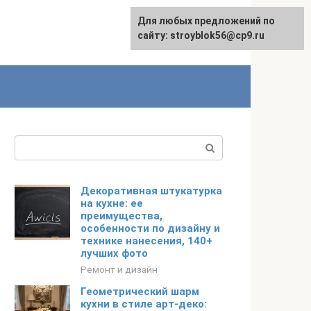
Для любых предложений по
Для любых предложений по
English
сайту: stroyblok56@cp9.ru
сайту: stroyblok56@cp9.ru
Поиск:
Декоративная штукатурка
на кухне: ее
преимущества,
особенности по дизайну и
технике нанесения, 140+
лучших фото
Ремонт и дизайн
Геометрический шарм
кухни в стиле арт-деко: