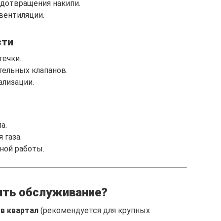
дотвращения накипи.
вентиляции.
сти
течки.
тельных клапанов.
ализации.
а.
 газа.
ной работы.
ить обслуживание?
 в квартал
(рекомендуется для крупных