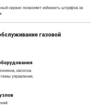
рный сервис позволяет избежать штрафов за
а.
 обслуживание газовой
 оборудования
енников, насосов.
стемы управления.
 узлов
ений.