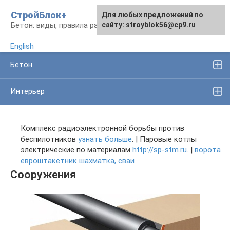
Перейти
СтройБлок+
Для любых предложений по
Для любых предложений по
к
Бетон: виды, правила работы, изделия
сайту: stroyblok56@cp9.ru
сайту: stroyblok56@cp9.ru
контенту
English
Бетон
Интерьер
Комплекс радиоэлектронной борьбы против
беспилотников
узнать больше
. | Паровые котлы
электрические по материалам
http://sp-stm.ru
. |
ворота
евроштакетник шахматка, сваи
Сооружения