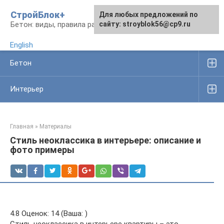
Перейти
СтройБлок+
Для любых предложений по
Для любых предложений по
к
Бетон: виды, правила работы, изделия
сайту: stroyblok56@cp9.ru
сайту: stroyblok56@cp9.ru
контенту
English
Бетон
Интерьер
Главная
»
Материалы
Стиль неоклассика в интерьере: описание и
фото примеры
4.8 Оценок: 14 (Ваша: )