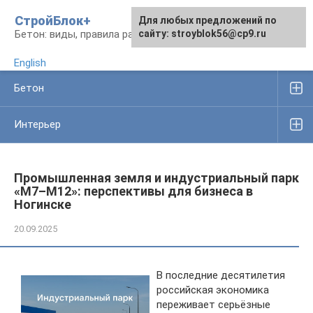
Перейти
СтройБлок+
Для любых предложений по
Для любых предложений по
к
Бетон: виды, правила работы, изделия
сайту: stroyblok56@cp9.ru
сайту: stroyblok56@cp9.ru
контенту
English
Бетон
Интерьер
Промышленная земля и индустриальный парк
«M7–M12»: перспективы для бизнеса в
Ногинске
20.09.2025
В последние десятилетия
российская экономика
переживает серьёзные