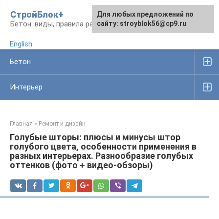
Перейти
СтройБлок+
Для любых предложений по
Для любых предложений по
к
Бетон: виды, правила работы, изделия
сайту: stroyblok56@cp9.ru
сайту: stroyblok56@cp9.ru
контенту
English
Бетон
Интерьер
Главная
»
Ремонт и дизайн
Голубые шторы: плюсы и минусы штор
голубого цвета, особенности применения в
разных интерьерах. Разнообразие голубых
оттенков (фото + видео-обзоры)