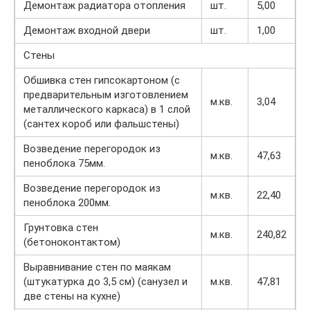
Демонтаж радиатора отопления
шт.
5,00
Демонтаж входной двери
шт.
1,00
Стены
Обшивка стен гипсокартоном (с
предварительным изготовлением
м.кв.
3,04
металлического каркаса) в 1 слой
(сантех короб или фальшстены)
Возведение перегородок из
м.кв.
47,63
пеноблока 75мм.
Возведение перегородок из
м.кв.
22,40
пеноблока 200мм.
Грунтовка стен
м.кв.
240,82
(бетоноконтактом)
Выравнивание стен по маякам
(штукатурка до 3,5 см) (санузел и
м.кв.
47,81
две стены на кухне)