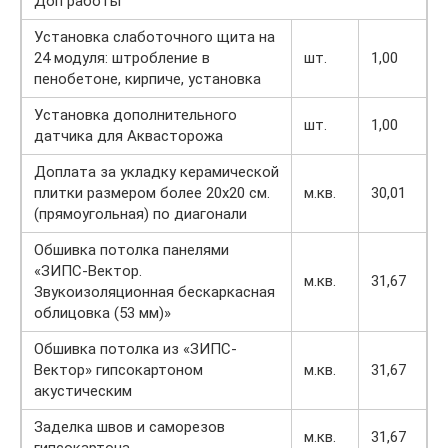
Доп работы
Установка слаботочного щита на
24 модуля: штробление в
шт.
1,00
пенобетоне, кирпиче, установка
Установка дополнительного
шт.
1,00
датчика для Аквасторожа
Доплата за укладку керамической
плитки размером более 20х20 см.
м.кв.
30,01
(прямоугольная) по диагонали
Обшивка потолка панелями
«ЗИПС-Вектор.
м.кв.
31,67
Звукоизоляционная бескаркасная
облицовка (53 мм)»
Обшивка потолка из «ЗИПС-
Вектор» гипсокартоном
м.кв.
31,67
акустическим
Заделка швов и саморезов
м.кв.
31,67