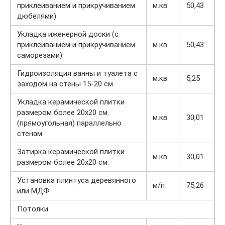
приклеиванием и прикручиванием
м.кв.
50,43
дюбелями)
Укладка иженерной доски (с
приклеиванием и прикручиванием
м.кв.
50,43
саморезами)
Гидроизоляция ванны и туалета с
м.кв.
5,25
заходом на стены 15-20 см
Укладка керамической плитки
размером более 20х20 см.
м.кв.
30,01
(прямоугольная) параллельно
стенам
Затирка керамической плитки
м.кв.
30,01
размером более 20х20 см.
Установка плинтуса деревянного
м/п
75,26
или МДФ
Потолки