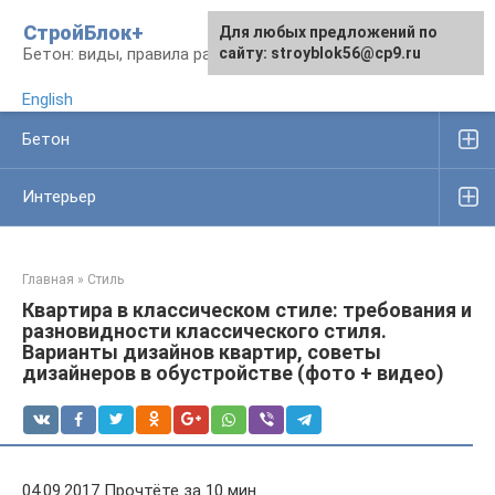
Перейти
СтройБлок+
Для любых предложений по
Для любых предложений по
к
Бетон: виды, правила работы, изделия
сайту: stroyblok56@cp9.ru
сайту: stroyblok56@cp9.ru
контенту
English
Бетон
Интерьер
Главная
»
Стиль
Квартира в классическом стиле: требования и
разновидности классического стиля.
Варианты дизайнов квартир, советы
дизайнеров в обустройстве (фото + видео)
04.09.2017 Прочтёте за 10 мин.