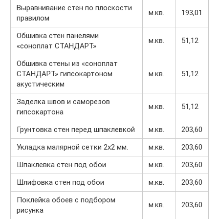
Выравнивание стен по плоскости
м.кв.
193,01
правилом
Обшивка стен панелями
м.кв.
51,12
«соноплат СТАНДАРТ»
Обшивка стены из «соноплат
СТАНДАРТ» гипсокартоном
м.кв.
51,12
акустическим
Заделка швов и саморезов
м.кв.
51,12
гипсокартона
Грунтовка стен перед шпаклевкой
м.кв.
203,60
Укладка малярной сетки 2х2 мм.
м.кв.
203,60
Шпаклевка стен под обои
м.кв.
203,60
Шлифовка стен под обои
м.кв.
203,60
Поклейка обоев с подбором
м.кв.
203,60
рисунка