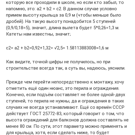
которую все проходили в школе, но если кто забыл, то
напомню, это: a2 + b2 = c2. В данном случае условно
примем высоту крыльца за 0,9 м (чтобы меньше было
дробей). На такую высоту понадобится 5 ступеней
(0,9/0,18=5), значит, длина вылета будет 5*0,26=1,3 м.
Катеты нам известны, значит;
c2= a2 + b2=0,92+1,32= √2,5= 1.58113883008≈1,6 м
Как видите, точной цифры не получилось, но при
строительстве всегда так, а суть вы, надеюсь, уяснили.
Прежде чем перейти непосредственно к монтажу, хочу
отметить ещё один нюанс, это перила и ограждения.
Конечно, если подъём составляет не более одной-двух
ступеней, то перила не нужны, да и ограждения в таких
случаях не всегда устанавливают. Ещё со времён СССР
действует ГОСТ 25772-83, который говорит о том, что
высота ограждений для балконов должна составлять не
менее 80 см. По сути, этот параметр можно применять и
для крыльца, хотя, если сделать ниже, то будет