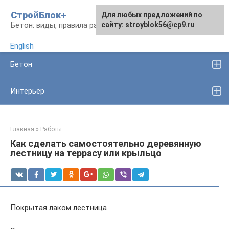
Перейти
СтройБлок+
Для любых предложений по
Для любых предложений по
к
Бетон: виды, правила работы, изделия
сайту: stroyblok56@cp9.ru
сайту: stroyblok56@cp9.ru
контенту
English
Бетон
Интерьер
Главная
»
Работы
Как сделать самостоятельно деревянную
лестницу на террасу или крыльцо
Покрытая лаком лестница