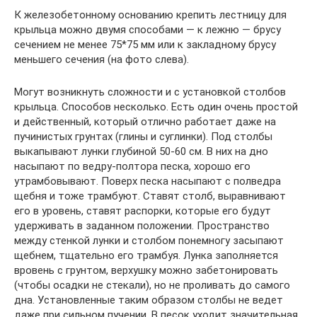
К железобетонному основанию крепить лестницу для
крыльца можно двумя способами — к лежню — брусу
сечением не менее 75*75 мм или к закладному брусу
меньшего сечения (на фото слева).
Могут возникнуть сложности и с установкой столбов
крыльца. Способов несколько. Есть один очень простой
и действенный, который отлично работает даже на
пучинистых грунтах (глины и суглинки). Под столбы
выкапывают лунки глубиной 50-60 см. В них на дно
насыпают по ведру-полтора песка, хорошо его
утрамбовывают. Поверх песка насыпают с полведра
щебня и тоже трамбуют. Ставят столб, выравнивают
его в уровень, ставят распорки, которые его будут
удерживать в заданном положении. Пространство
между стенкой лунки и столбом понемногу засыпают
щебнем, тщательно его трамбуя. Лунка заполняется
вровень с грунтом, верхушку можно забетонировать
(чтобы осадки не стекали), но не проливать до самого
дна. Установленные таким образом столбы не ведет
даже при сильном пучении. В песок уходит значительная