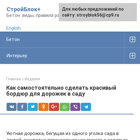
Перейти
СтройБлок+
Для любых предложений по
Для любых предложений по
к
Бетон: виды, правила работы, изделия
сайту: stroyblok56@cp9.ru
сайту: stroyblok56@cp9.ru
контенту
English
Бетон
Интерьер
Главная
»
Изделия
Как самостоятельно сделать красивый
бордюр для дорожек в саду
Уютная дорожка, бегущая из одного уголка сада в