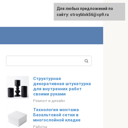
Для любых предложений по
Для любых предложений по
English
сайту: stroyblok56@cp9.ru
сайту: stroyblok56@cp9.ru
Поиск:
Структурная
декоративная штукатурка
для внутренних работ
своими руками
Ремонт и дизайн
Технология монтажа
Базальтовой сетки в
многослойной кладке
Работы