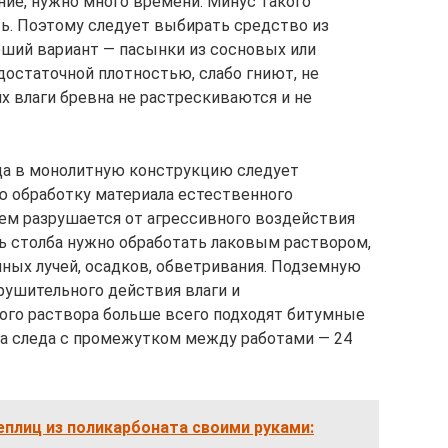
ние, нужно много времени. Минус такого
ь. Поэтому следует выбирать средство из
оший вариант — пасынки из сосновых или
достаточной плотностью, слабо гниют, не
х влаги бревна не растрескиваются и не
а в монолитную конструкцию следует
 обработку материала естественного
нем разрушается от агрессивного воздействия
 столба нужно обработать лаковым раствором,
ных лучей, осадков, обветривания. Подземную
рушительного действия влаги и
ого раствора больше всего подходят битумные
ва следа с промежутком между работами — 24
плиц из поликарбоната своими руками: