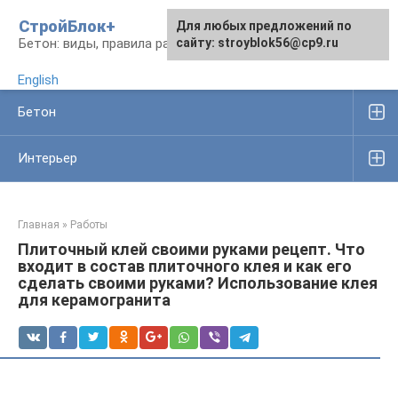
Перейти
СтройБлок+
Для любых предложений по
Для любых предложений по
к
Бетон: виды, правила работы, изделия
сайту: stroyblok56@cp9.ru
сайту: stroyblok56@cp9.ru
контенту
English
Бетон
Интерьер
Главная
»
Работы
Плиточный клей своими руками рецепт. Что
входит в состав плиточного клея и как его
сделать своими руками? Использование клея
для керамогранита