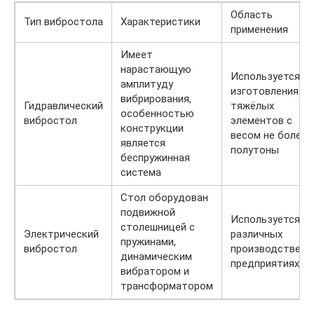
Область
Тип вибростола
Характеристики
применения
Имеет
нарастающую
Используется д
амплитуду
изготовления
вибрирования,
Гидравлический
тяжёлых
особенностью
вибростол
элементов с
конструкции
весом не более
является
полутоны
беспружинная
система
Стол оборудован
подвижной
Используется на
столешницей с
Электрический
различных
пружинами,
вибростол
производственн
динамическим
предприятиях
вибратором и
трансформатором