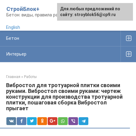
Перейти
СтройБлок+
Для любых предложений по
Для любых предложений по
к
Бетон: виды, правила работы, изделия
сайту: stroyblok56@cp9.ru
сайту: stroyblok56@cp9.ru
контенту
English
Бетон
Интерьер
Главная
»
Работы
Вибростол для тротуарной плитки своими
руками. Вибростол своими руками: чертеж
конструкции для производства тротуарной
плитки, пошаговая сборка Вибростол
прыгает