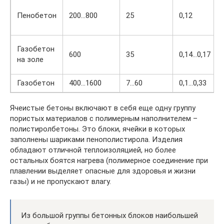
Пенобетон
200…800
25
0,12
Газобетон
600
35
0,14…0,17
на золе
Газобетон
400…1600
7…60
0,1…0,33
Ячеистые бетоны включают в себя еще одну группу
пористых материалов с полимерным наполнителем –
полистиролбетоны. Это блоки, ячейки в которых
заполнены шариками пенополистирола. Изделия
обладают отличной теплоизоляцией, но более
остальных боятся нагрева (полимерное соединение при
плавлении выделяет опасные для здоровья и жизни
газы) и не пропускают влагу.
Из большой группы бетонных блоков наибольшей