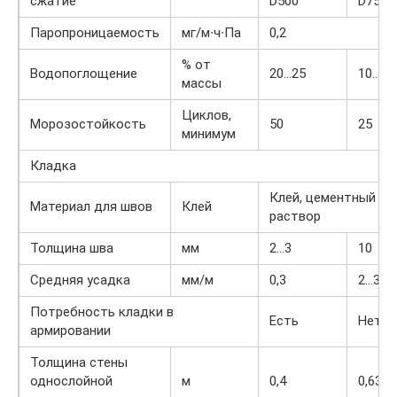
сжатие
D500
D750
Паропроницаемость
мг/м∙ч∙Па
0,2
% от
Водопоглощение
20…25
10…16
массы
Циклов,
Морозостойкость
50
25
минимум
Кладка
Клей, цементный
Материал для швов
Клей
раствор
Толщина шва
мм
2…3
10
Средняя усадка
мм/м
0,3
2…3
Потребность кладки в
Есть
Нет
армировании
Толщина стены
однослойной
м
0,4
0,63