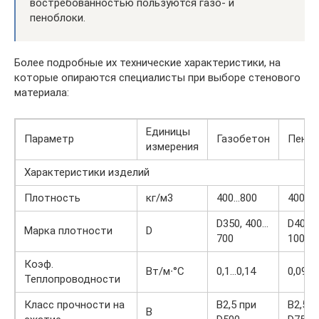
востребованностью пользуются газо- и
пеноблоки.
Более подробные их технические характеристики, на
которые опираются специалисты при выборе стенового
материала:
Единицы
Параметр
Газобетон
Пеноб
измерения
Характеристики изделий
Плотность
кг/м3
400…800
400…1
D350, 400…
D400…
Марка плотности
D
700
1000…
Коэф.
Вт/м∙°С
0,1…0,14
0,09…0
Теплопроводности
Класс прочности на
B2,5 при
B2,5 п
B