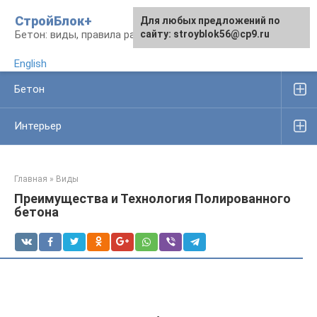
Перейти
СтройБлок+
Для любых предложений по
Для любых предложений по
к
Бетон: виды, правила работы, изделия
сайту: stroyblok56@cp9.ru
сайту: stroyblok56@cp9.ru
контенту
English
Бетон
Интерьер
Главная
»
Виды
Преимущества и Технология Полированного
бетона